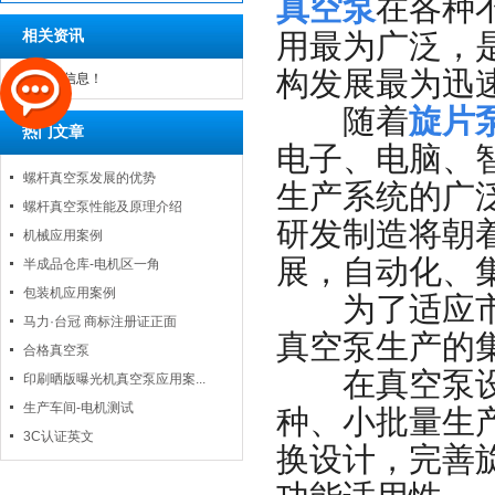
真空泵
在各种
相关资讯
用最为广泛，
构发展最为迅
暂无相关信息！
随着
旋片
热门文章
电子、电脑、
螺杆真空泵发展的优势
生产系统的广
螺杆真空泵性能及原理介绍
研发制造将朝
机械应用案例
展，自动化、
半成品仓库-电机区一角
包装机应用案例
为了适应市场
马力·台冠 商标注册证正面
真空泵生产的
合格真空泵
在真空泵设备
印刷晒版曝光机真空泵应用案...
生产车间-电机测试
种、小批量生
3C认证英文
换设计，完善