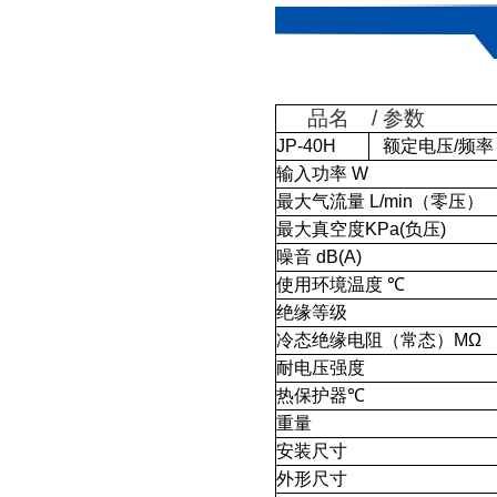
品名
/
参数
JP-40H
额定电压
/
频率
输入功率
W
最大气流量
L/min
（零压）
最大真空度
KPa(
负压
)
噪音
dB(A)
使用环境温度
℃
绝缘等级
冷态绝缘电阻（常态）
MΩ
耐电压强度
热保护器
℃
重量
安装尺寸
外形尺寸