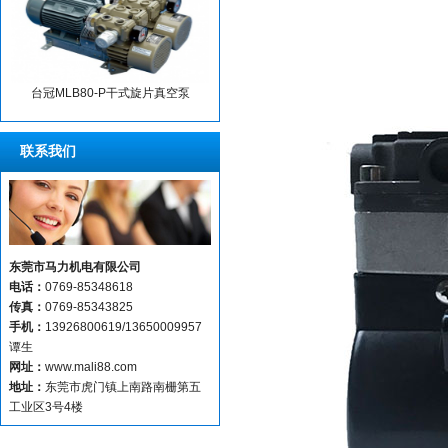
台冠MLB80-P干式旋片真空泵
联系我们
东莞市马力机电有限公司
电话：
0769-85348618
传真：
0769-85343825
手机：
13926800619/13650009957
谭生
网址：
www.mali88.com
地址：
东莞市虎门镇上南路南栅第五
工业区3号4楼