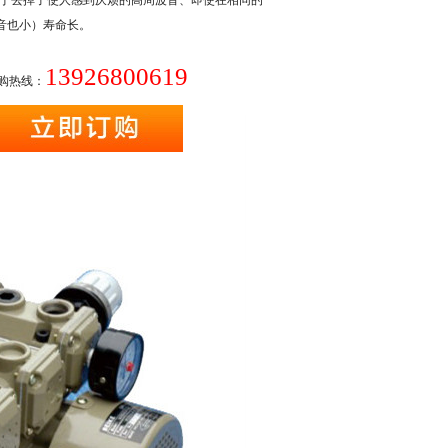
由于去掉了使人感到厌烦的高周波音、即使在相同的
音也小）寿命长。
13926800619
购热线：