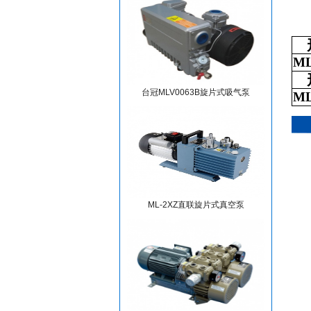
ML
台冠MLV0063B旋片式吸气泵
ML
ML-2XZ直联旋片式真空泵