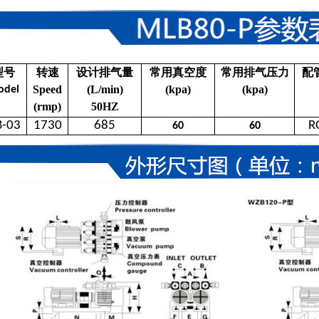
型号
转速
设计排气量
常用真空度
常用排气压力
配
Speed
(L/min)
(kpa)
(kpa)
odel
(rmp)
50HZ
B-03
1730
685
R
60
60