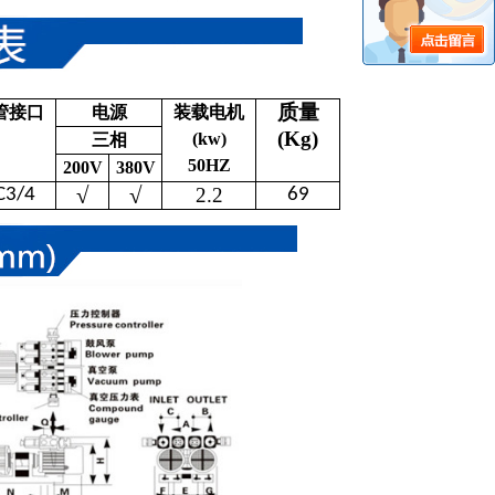
质量
管接口
电源
装载电机
(Kg)
(kw)
三相
50HZ
200V
380V
√
√
2.2
C3/4
69