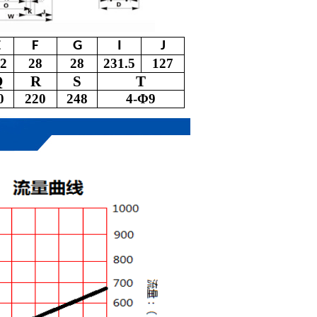
E
F
G
I
J
12
28
28
231.5
127
Q
R
S
T
0
220
248
4-
Φ
9