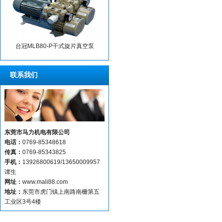
台冠MLB80-P干式旋片真空泵
联系我们
东莞市马力机电有限公司
电话：
0769-85348618
传真：
0769-85343825
手机：
13926800619/13650009957
谭生
网址：
www.mali88.com
地址：
东莞市虎门镇上南路南栅第五
工业区3号4楼